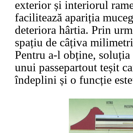
exterior și interiorul ram
facilitează apariția muceg
deteriora hârtia. Prin ur
spațiu de câțiva milimetri
Pentru a-l obține, soluția
unui passepartout teșit car
îndeplini și o funcție este