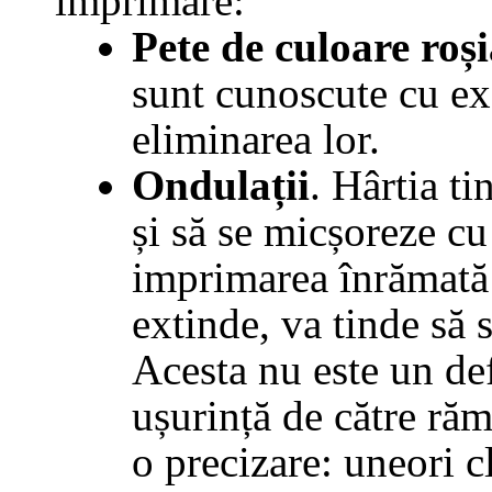
imprimare:
Pete de culoare roș
sunt cunoscute cu exa
eliminarea lor.
Ondulații
. Hârtia t
și să se micșoreze cu
imprimarea înrămată 
extinde, va tinde să 
Acesta nu este un def
ușurință de către răm
o precizare: uneori c