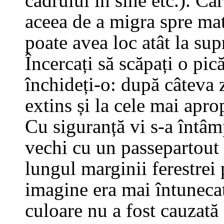
cadrului în sine etc.). Car
aceea de a migra spre mat
poate avea loc atât la sup
Încercați să scăpați o pică
închideți-o: după câteva z
extins și la cele mai apro
Cu siguranță vi s-a întâm
vechi cu un passepartout 
lungul marginii ferestrei 
imagine era mai întunecat
culoare nu a fost cauzată