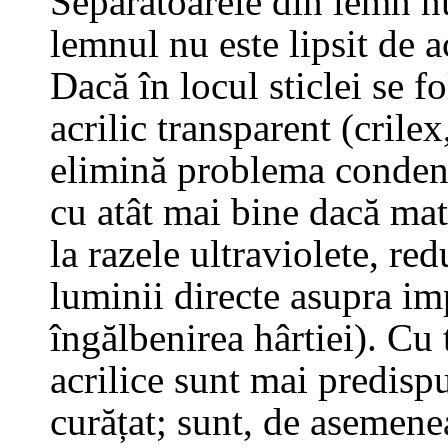
Separatoarele din lemn n
lemnul nu este lipsit de a
Dacă în locul sticlei se f
acrilic transparent (crilex
elimină problema condens
cu atât mai bine dacă mater
la razele ultraviolete, red
luminii directe asupra im
îngălbenirea hârtiei). Cu 
acrilice sunt mai predispu
curățat; sunt, de asemenea