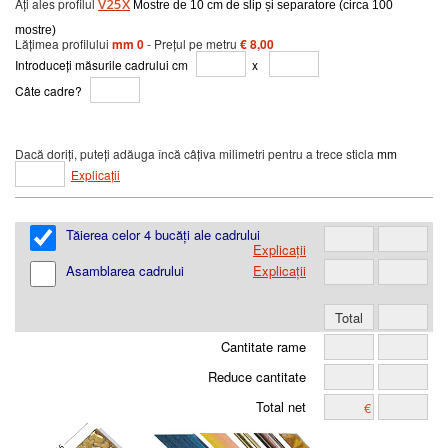
Ați ales profilul
V25X
Mostre de 10 cm de slip și separatore (circa 100
mostre)
Lățimea profilului
mm 0
- Prețul pe metru
€ 8,00
Introduceți măsurile cadrului cm
x
Câte cadre?
Dacă doriți, puteți adăuga încă câțiva milimetri pentru a trece sticla
mm
Explicații
Tăierea celor 4 bucăți ale cadrului
Explicații
Asamblarea cadrului
Explicații
Cantitate rame
Reduce cantitate
Total net