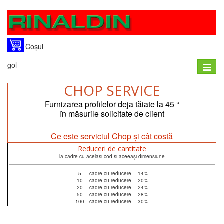
Coșul
gol
Toggle
naviga
CHOP SERVICE
Furnizarea profilelor deja tăiate la 45 °
în măsurile solicitate de client
Ce este serviciul Chop și cât costă
Reduceri de cantitate
la cadre cu același cod și aceeași dimensiune
5
cadre cu reducere
14%
10
cadre cu reducere
20%
20
cadre cu reducere
24%
50
cadre cu reducere
28%
100
cadre cu reducere
30%