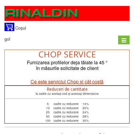
Coșul
gol
Toggle
naviga
CHOP SERVICE
Furnizarea profilelor deja tăiate la 45 °
în măsurile solicitate de client
Ce este serviciul Chop și cât costă
Reduceri de cantitate
la cadre cu același cod și aceeași dimensiune
5
cadre cu reducere
14%
10
cadre cu reducere
20%
20
cadre cu reducere
24%
50
cadre cu reducere
28%
100
cadre cu reducere
30%