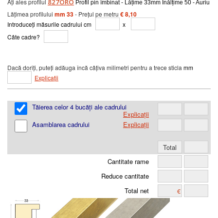
Ați ales profilul
827ORO
Profil pin îmbinat - Lățime 33mm Înălțime 50 - Auriu
Lățimea profilului
mm 33
- Prețul pe metru
€ 8,10
Introduceți măsurile cadrului cm
x
Câte cadre?
Dacă doriți, puteți adăuga încă câțiva milimetri pentru a trece sticla
mm
Explicații
Tăierea celor 4 bucăți ale cadrului
Explicații
Asamblarea cadrului
Explicații
Cantitate rame
Reduce cantitate
Total net