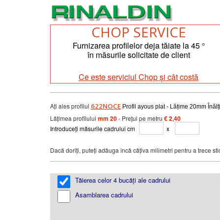
CHOP SERVICE
Furnizarea profilelor deja tăiate la 45 °
în măsurile solicitate de client
Ce este serviciul Chop și cât costă
Ați ales profilul
622NOCE
Profil ayous plat - Lățime 20mm Înăl
Lățimea profilului
mm 20
- Prețul pe metru
€ 2,40
Introduceți măsurile cadrului cm
x
Dacă doriți, puteți adăuga încă câțiva milimetri pentru a trece st
Tăierea celor 4 bucăți ale cadrului
Asamblarea cadrului