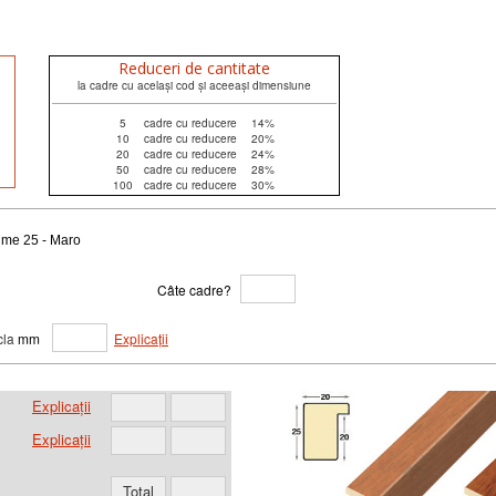
Reduceri de cantitate
la cadre cu același cod și aceeași dimensiune
5
cadre cu reducere
14%
10
cadre cu reducere
20%
20
cadre cu reducere
24%
50
cadre cu reducere
28%
100
cadre cu reducere
30%
țime 25 - Maro
Câte cadre?
icla
mm
Explicații
Explicații
Explicații