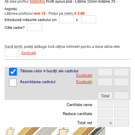
Ați ales profilul
608ARG
Profil ayous plat - Lățime 15mm Înățime 25 -
Argintiu
Lățimea profilului
mm 15
- Prețul pe metru
€ 2,90
Introduceți măsurile cadrului cm
x
Câte cadre?
Dacă doriți, puteți adăuga încă câțiva milimetri pentru a trece sticla
mm
Explicații
Tăierea celor 4 bucăți ale cadrului
Explicații
Asamblarea cadrului
Explicații
Cantitate rame
Reduce cantitate
Total net