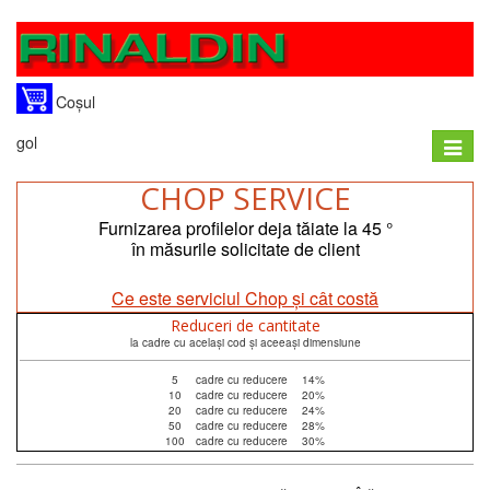
Coșul
gol
Toggle
naviga
CHOP SERVICE
Furnizarea profilelor deja tăiate la 45 °
în măsurile solicitate de client
Ce este serviciul Chop și cât costă
Reduceri de cantitate
la cadre cu același cod și aceeași dimensiune
5
cadre cu reducere
14%
10
cadre cu reducere
20%
20
cadre cu reducere
24%
50
cadre cu reducere
28%
100
cadre cu reducere
30%