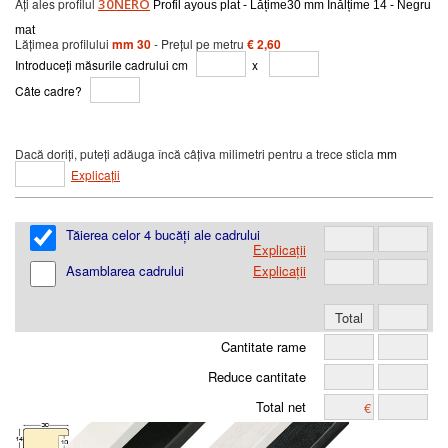
Ați ales profilul
30NERO
Profil ayous plat - Lățime30 mm Înălțime 14 - Negru
mat
Lățimea profilului
mm 30
- Prețul pe metru
€ 2,60
Introduceți măsurile cadrului cm
x
Câte cadre?
Dacă doriți, puteți adăuga încă câțiva milimetri pentru a trece sticla
mm
Explicații
Tăierea celor 4 bucăți ale cadrului
Explicații
Asamblarea cadrului
Explicații
Cantitate rame
Reduce cantitate
Total net