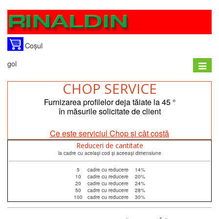
Coșul
gol
Toggle
naviga
CHOP SERVICE
Furnizarea profilelor deja tăiate la 45 °
în măsurile solicitate de client
Ce este serviciul Chop și cât costă
Reduceri de cantitate
la cadre cu același cod și aceeași dimensiune
5
cadre cu reducere
14%
10
cadre cu reducere
20%
20
cadre cu reducere
24%
50
cadre cu reducere
28%
100
cadre cu reducere
30%