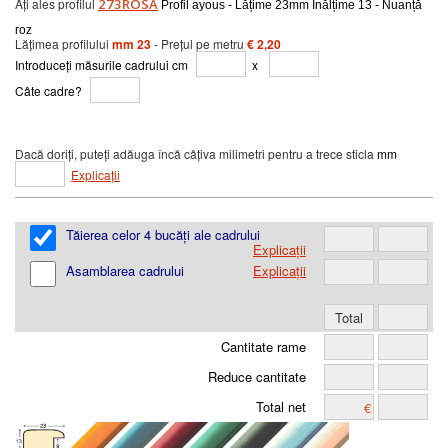
Ați ales profilul
273ROSA
Profil ayous - Lățime 23mm Înălțime 13 - Nuanță
roz
Lățimea profilului
mm 23
- Prețul pe metru
€ 2,20
Introduceți măsurile cadrului cm
x
Câte cadre?
Dacă doriți, puteți adăuga încă câțiva milimetri pentru a trece sticla
mm
Explicații
Tăierea celor 4 bucăți ale cadrului
Explicații
Asamblarea cadrului
Explicații
Cantitate rame
Reduce cantitate
Total net