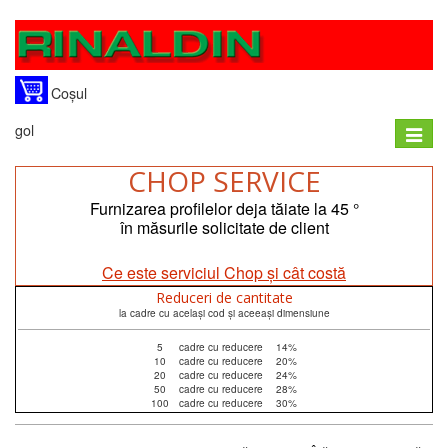
Coșul
gol
Toggle
naviga
CHOP SERVICE
Furnizarea profilelor deja tăiate la 45 °
în măsurile solicitate de client
Ce este serviciul Chop și cât costă
Reduceri de cantitate
la cadre cu același cod și aceeași dimensiune
5
cadre cu reducere
14%
10
cadre cu reducere
20%
20
cadre cu reducere
24%
50
cadre cu reducere
28%
100
cadre cu reducere
30%