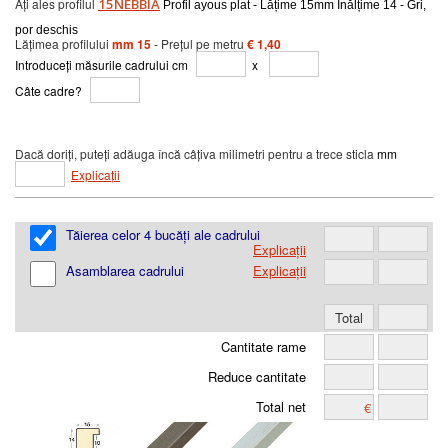
Ați ales profilul
15NEBBIA
Profil ayous plat - Lățime 15mm Înălțime 14 - Gri,
por deschis
Lățimea profilului
mm 15
- Prețul pe metru
€ 1,40
Introduceți măsurile cadrului cm
x
Câte cadre?
Dacă doriți, puteți adăuga încă câțiva milimetri pentru a trece sticla
mm
Explicații
Tăierea celor 4 bucăți ale cadrului
Explicații
Asamblarea cadrului
Explicații
Cantitate rame
Reduce cantitate
Total net