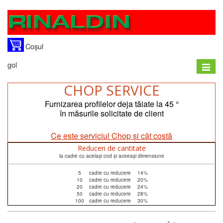
Coșul
gol
Toggle
naviga
CHOP SERVICE
Furnizarea profilelor deja tăiate la 45 °
în măsurile solicitate de client
Ce este serviciul Chop și cât costă
Reduceri de cantitate
la cadre cu același cod și aceeași dimensiune
5
cadre cu reducere
14%
10
cadre cu reducere
20%
20
cadre cu reducere
24%
50
cadre cu reducere
28%
100
cadre cu reducere
30%