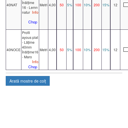
Înălțime
40NAT
Metri
4,00
50
5%
100
10%
200
15%
12
16 - Lemn
Info
natur
Chop
Profil
ayous plat
- Lățime
40mm
40NOCE
Metri
4,00
50
5%
100
10%
200
15%
12
Înălțime16
- Maro
Info
Chop
Arată
mostre de colț