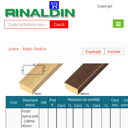
Coșul gol
Toggle
Caută
naviga
Joase - Maro Radica
Explicații
închide
Reduceri pe cantități
Descriere
Preț
Cant.
Ca
Cod
UM
articol
€
min.
com
Cant.
%
Cant.
%
Cant.
%
Profil
ayous plat
- Lățime
40mm